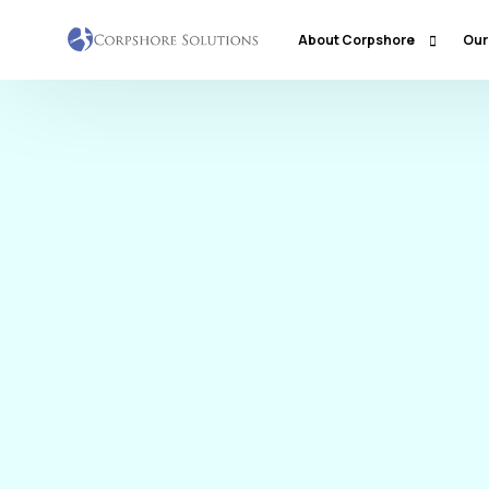
About Corpshore
Our
Company Profile
Our Locations
Why Corpshore
Our Mission & Vision
Social Responsibility
Markets & Economic Outlook