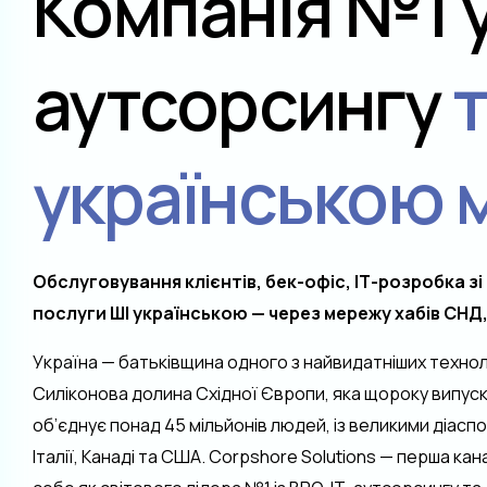
Компанія №1 у 
аутсорсингу
т
українською
Обслуговування клієнтів, бек-офіс, ІТ-розробка з
послуги ШІ українською — через мережу хабів СНД,
Україна — батьківщина одного з найвидатніших технолог
Силіконова долина Східної Європи, яка щороку випуска
об’єднує понад 45 мільйонів людей, із великими діаспо
Італії, Канаді та США. Corpshore Solutions — перша ка