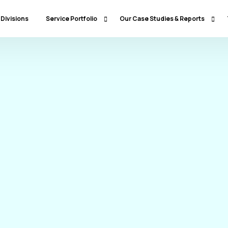
 Divisions
Service Portfolio
Our Case Studies & Reports
Our Specialty Services
Banking & Financial Services
Our Primary Service Campaigns
HealthCare
Our Industries & Market Sectors
Travel & Hospitality
Education
Transportation & Logistics
Retail
North America
Telecommunications
Latin America & Caribbean
Manufacturing
Europe
Technology
Middle East & GCC
Government
North Africa