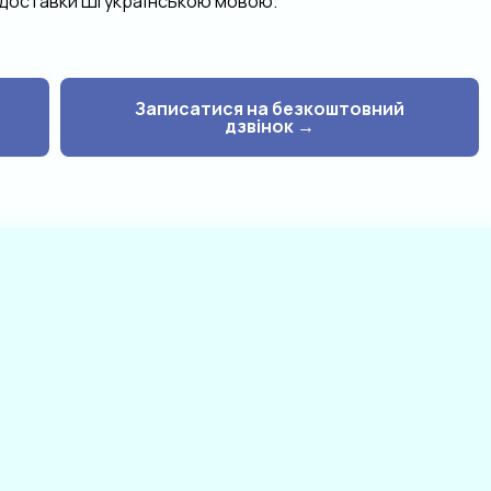
а доставки ШІ українською мовою.
Записатися на безкоштовний
дзвінок →