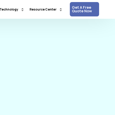
Get A Free
Technology
Resource Center
Quote Now
Communication & Collaboration
Media Updates
Process Automation & Optimization
White Papers
Data & Analytics
Press Releases
Artificial Intelligence & Machine Learning
Corpshore Blog
Cloud Computing
Videos
Information Security
Customer Support & Engagement
Human Resources & Recruitment
Digital Transformation