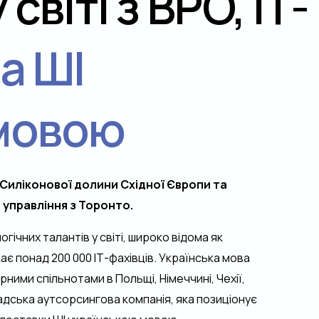
світі з BPO, ІТ-
а ШІ
 мовою
і Силіконової долини Східної Європи та
 управління з Торонто.
ічних талантів у світі, широко відома як
є понад 200 000 ІТ-фахівців. Українська мова
рними спільнотами в Польщі, Німеччині, Чехії,
надська аутсорсингова компанія, яка позиціонує