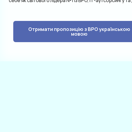
себе як світового лідера №1 із BPO, ІТ-аутсорсингу т
Отримати пропозицію з BPO українською
мовою